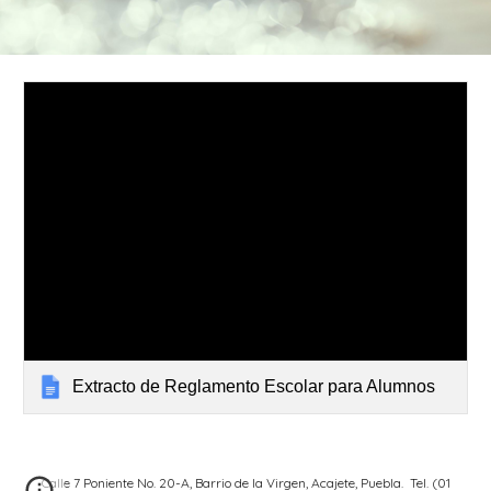
Extracto de Reglamento Escolar para Alumnos
Calle 7 Poniente No. 20-A, Barrio de la Virgen, Acajete, Puebla. Tel. (01