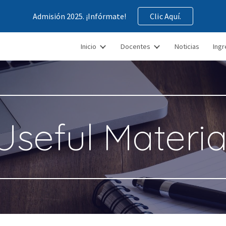
Admisión 2025. ¡Infórmate!
Clic Aquí.
ip to main content
Skip to navigat
Inicio
Docentes
Noticias
Ingr
Useful Materia