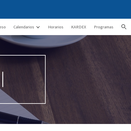
ion
eso
Calendarios
Horarios
KARDEX
Programas
l