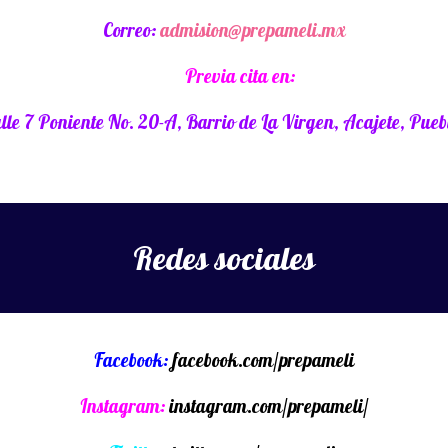
Correo:
admision@prepameli.mx
Previa cita en:
lle 7 Poniente No. 20-A, Barrio de La Virgen, Acajete, Pueb
Redes sociales
Facebook:
facebook.com/prepameli
Instagram:
instagram.com/prepameli/