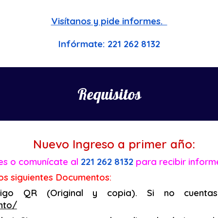
Visítanos y pide informes.
Infórmate:
221 262 8132
Requisitos
Nuevo Ingreso a primer año:
nes o comunícate al
221 262 8132
para recibir inform
os siguientes
Documentos:
igo QR (Original y copia). Si no cuentas
nto/