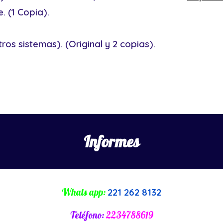
. (1 Copia).
tros sistemas)
. (Original y 2 copias).
Informes
Whats app:
221 262 8132
Teléfono:
2234788619