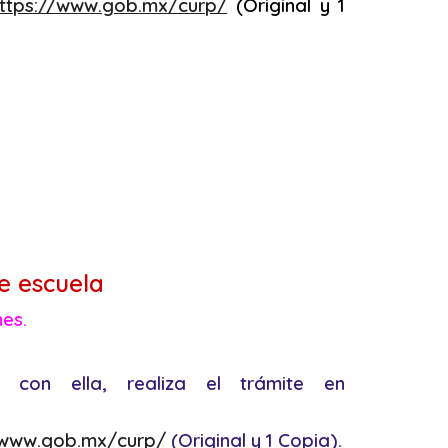
ttps://www.gob.mx/curp/
(Original y 1
e escuela
mes.
 con ella, realiza el trámite en
/www.gob.mx/curp/
(Original y 1 Copia).