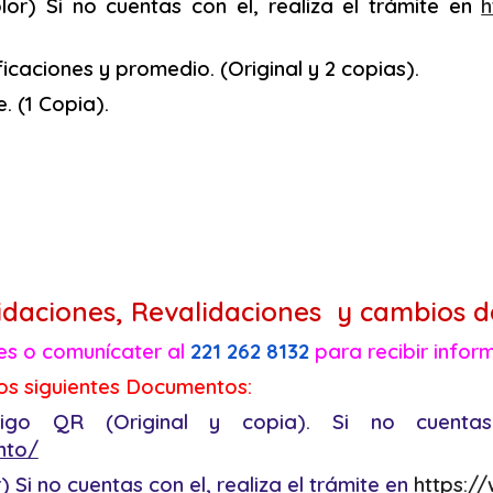
or) Si no cuentas con el
,
realiza el trámite en
h
ficaciones y promedio.
(Original y 2 copias).
. (1 Copia).
idaciones, Revalidaciones y cambios d
nes o
comunícater
al
221 262 8132
para recibir infor
os siguientes
Documentos:
igo QR (Original y copia). Si no cuentas
nto/
 Si no cuentas con el
,
realiza el trámite en
https:/