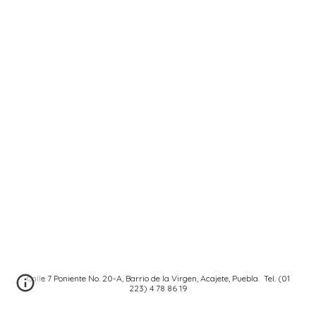
Calle 7 Poniente No. 20-A, Barrio de la Virgen, Acajete, Puebla. Tel. (01
223) 4 78 86 19